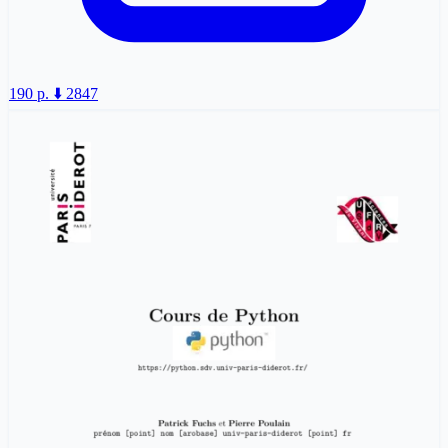
190 p.
⬇️ 2847