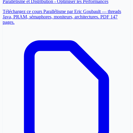
Parallélisme et Distribution - Optimiser les Performances
Téléchargez ce cours Parallélisme par Eric Goubault — threads
Java, PRAM, sémaphores, moniteurs, architectures. PDF 147
pages.