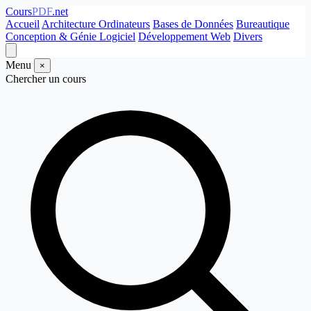
Cours
PDF
.net
Accueil
Architecture Ordinateurs
Bases de Données
Bureautique
Conception & Génie Logiciel
Développement Web
Divers
Menu
×
Chercher un cours