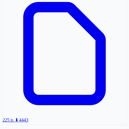
225 p.
⬇️ 4443