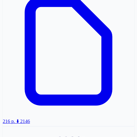
216 p.
⬇️ 2146