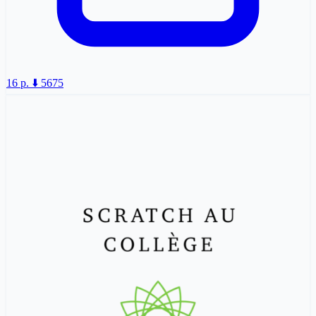
16 p.
⬇️ 5675