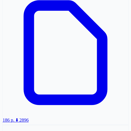
186 p.
⬇️ 2896