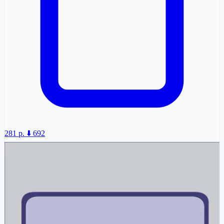
281 p.
⬇️ 692