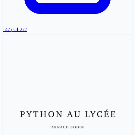
147 p.
⬇️ 277