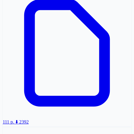
111 p.
⬇️ 2392