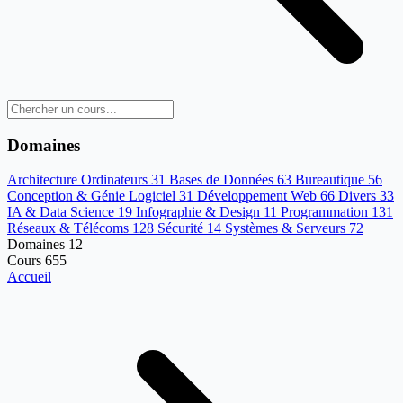
Domaines
Architecture Ordinateurs
31
Bases de Données
63
Bureautique
56
Conception & Génie Logiciel
31
Développement Web
66
Divers
33
IA & Data Science
19
Infographie & Design
11
Programmation
131
Réseaux & Télécoms
128
Sécurité
14
Systèmes & Serveurs
72
Domaines
12
Cours
655
Accueil