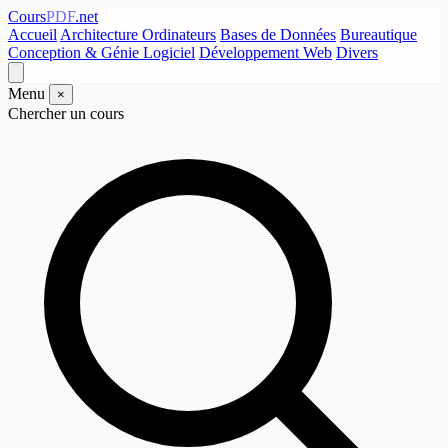
Cours
PDF
.net
Accueil
Architecture Ordinateurs
Bases de Données
Bureautique
Conception & Génie Logiciel
Développement Web
Divers
Menu
×
Chercher un cours