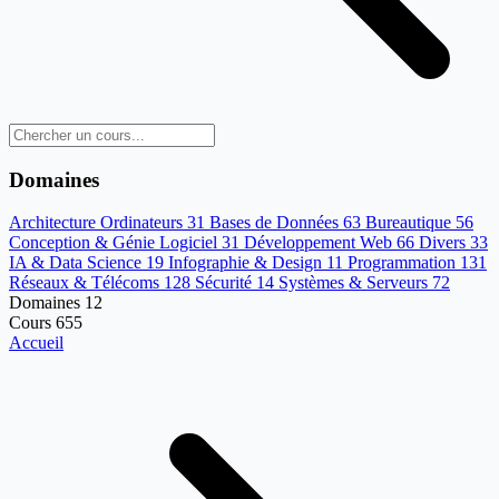
Domaines
Architecture Ordinateurs
31
Bases de Données
63
Bureautique
56
Conception & Génie Logiciel
31
Développement Web
66
Divers
33
IA & Data Science
19
Infographie & Design
11
Programmation
131
Réseaux & Télécoms
128
Sécurité
14
Systèmes & Serveurs
72
Domaines
12
Cours
655
Accueil