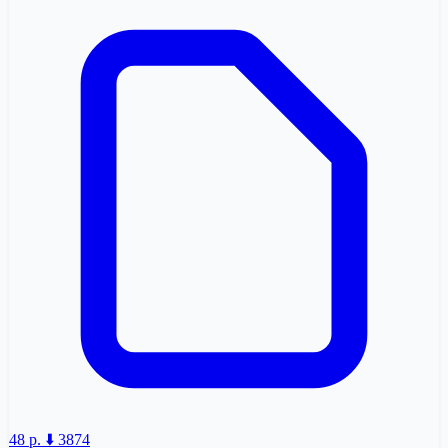
48 p.
⬇️ 3874