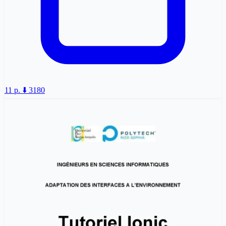
11 p.
⬇️ 3180