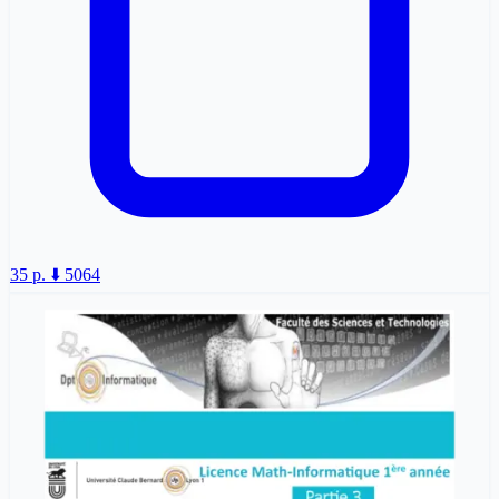
35 p.
⬇️ 5064