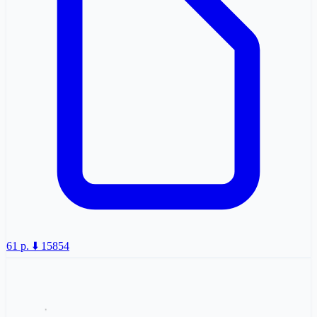
61 p.
⬇️ 15854