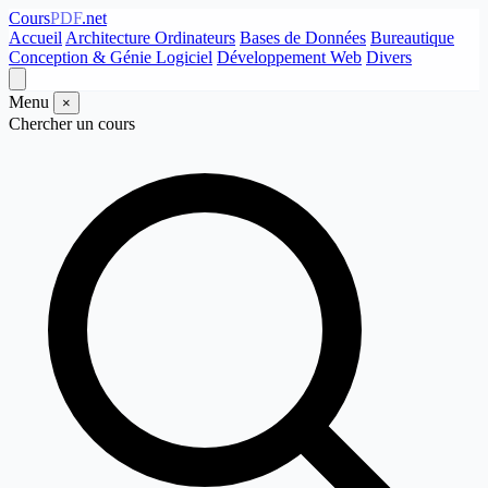
Cours
PDF
.net
Accueil
Architecture Ordinateurs
Bases de Données
Bureautique
Conception & Génie Logiciel
Développement Web
Divers
Menu
×
Chercher un cours