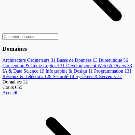
Domaines
Architecture Ordinateurs
31
Bases de Données
63
Bureautique
56
Conception & Génie Logiciel
31
Développement Web
66
Divers
33
IA & Data Science
19
Infographie & Design
11
Programmation
131
Réseaux & Télécoms
128
Sécurité
14
Systèmes & Serveurs
72
Domaines
12
Cours
655
Accueil