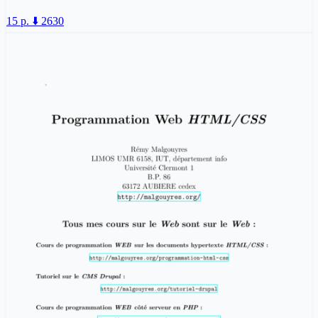
15 p.
⬇️ 2630