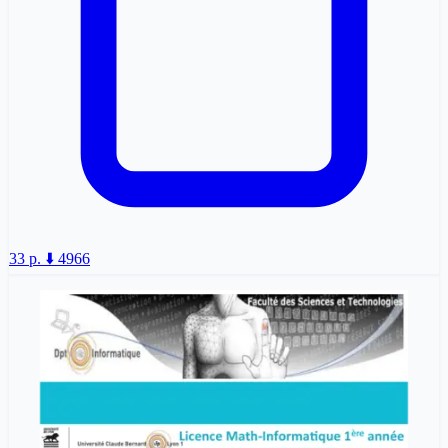
33 p.
⬇️ 4966