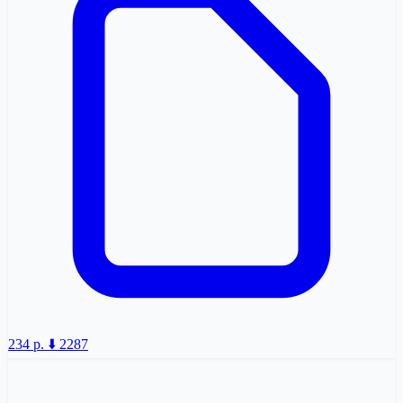
234 p.
⬇️ 2287