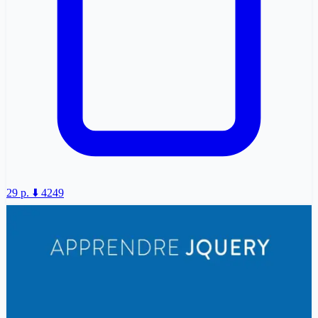
29 p.
⬇️ 4249