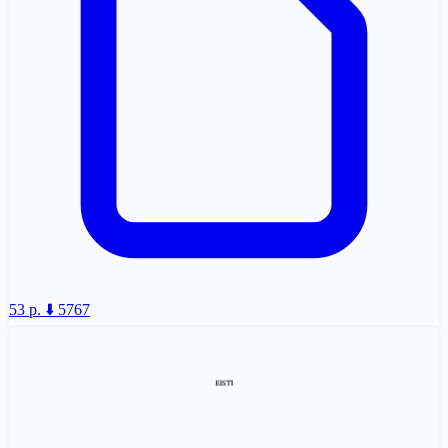
53 p.
⬇️ 5767