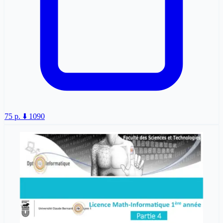
75 p.
⬇️ 1090