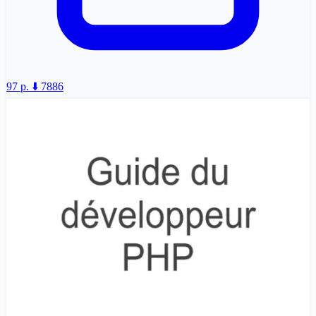
97 p.
⬇️ 7886