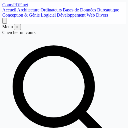
Cours
PDF
.net
Accueil
Architecture Ordinateurs
Bases de Données
Bureautique
Conception & Génie Logiciel
Développement Web
Divers
Menu
×
Chercher un cours