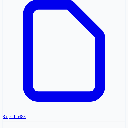
85 p.
⬇️ 5388