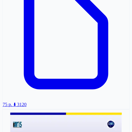
75 p.
⬇️ 3120