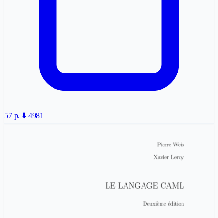
57 p.
⬇️ 4981