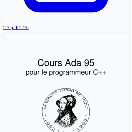
113 p.
⬇️ 5270