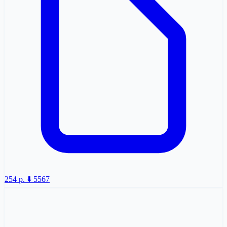
254 p.
⬇️ 5567