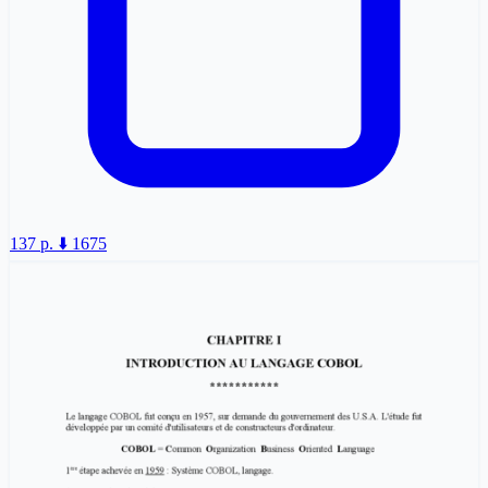
137 p.
⬇️ 1675