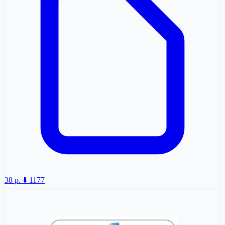
38 p.
⬇️ 1177