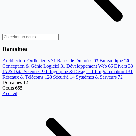
Domaines
Architecture Ordinateurs
31
Bases de Données
63
Bureautique
56
Conception & Génie Logiciel
31
Développement Web
66
Divers
33
IA & Data Science
19
Infographie & Design
11
Programmation
131
Réseaux & Télécoms
128
Sécurité
14
Systèmes & Serveurs
72
Domaines
12
Cours
655
Accueil