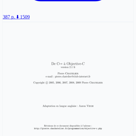
387 p.
⬇️ 1509