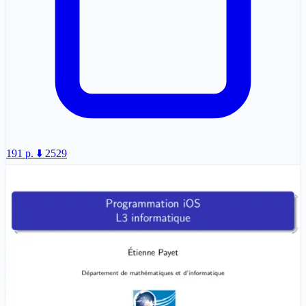
191 p.
⬇️ 2529