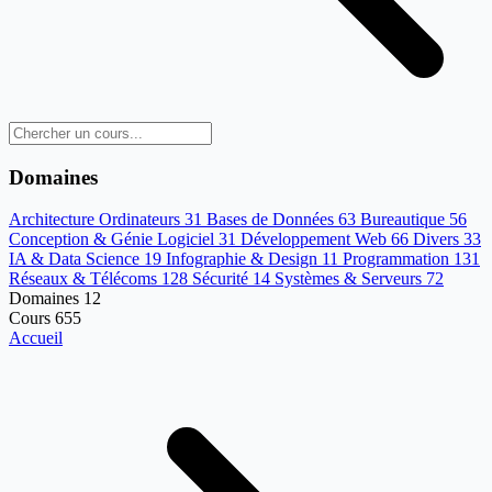
Domaines
Architecture Ordinateurs
31
Bases de Données
63
Bureautique
56
Conception & Génie Logiciel
31
Développement Web
66
Divers
33
IA & Data Science
19
Infographie & Design
11
Programmation
131
Réseaux & Télécoms
128
Sécurité
14
Systèmes & Serveurs
72
Domaines
12
Cours
655
Accueil