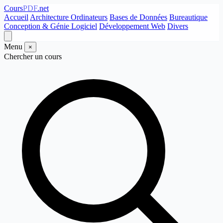
Cours
PDF
.net
Accueil
Architecture Ordinateurs
Bases de Données
Bureautique
Conception & Génie Logiciel
Développement Web
Divers
Menu
×
Chercher un cours