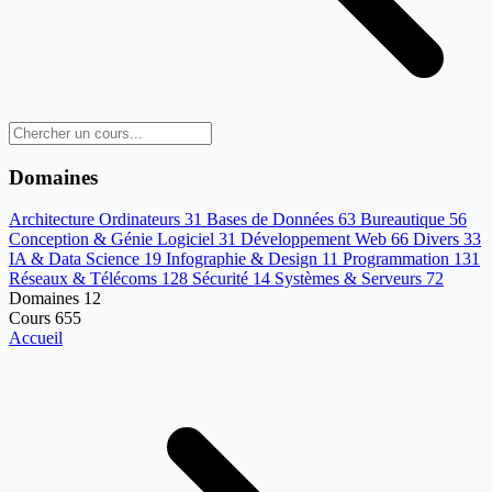
Domaines
Architecture Ordinateurs
31
Bases de Données
63
Bureautique
56
Conception & Génie Logiciel
31
Développement Web
66
Divers
33
IA & Data Science
19
Infographie & Design
11
Programmation
131
Réseaux & Télécoms
128
Sécurité
14
Systèmes & Serveurs
72
Domaines
12
Cours
655
Accueil