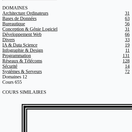
DOMAINES
Architecture Ordinateurs
31
Bases de Données
63
Bureautique
56
Conception & Génie Logiciel
31
Développement Web
66
Divers
33
IA & Data Science
19
Infographie & Design
11
Programmation
131
Réseaux & Télécoms
128
Sécurité
14
Systèmes & Serveurs
72
Domaines
12
Cours
655
COURS SIMILAIRES