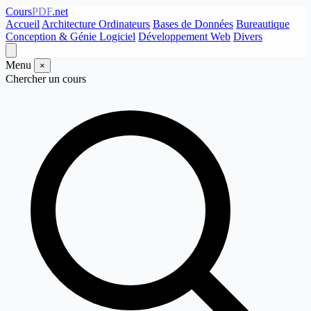
Cours
PDF
.net
Accueil
Architecture Ordinateurs
Bases de Données
Bureautique
Conception & Génie Logiciel
Développement Web
Divers
Menu
×
Chercher un cours