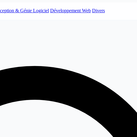
ception & Génie Logiciel
Développement Web
Divers