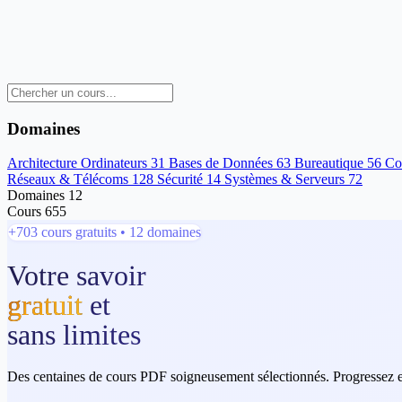
Domaines
Architecture Ordinateurs
31
Bases de Données
63
Bureautique
56
Co
Réseaux & Télécoms
128
Sécurité
14
Systèmes & Serveurs
72
Domaines
12
Cours
655
+703 cours gratuits • 12 domaines
Votre savoir
gratuit
et
sans limites
Des centaines de cours PDF soigneusement sélectionnés. Progressez 