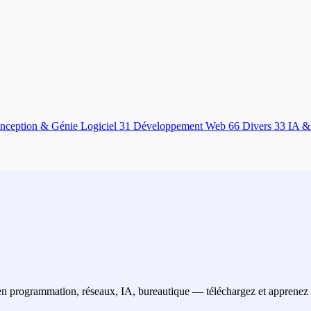
nception & Génie Logiciel
31
Développement Web
66
Divers
33
IA &
en programmation, réseaux, IA, bureautique — téléchargez et apprenez