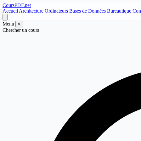
Cours
PDF
.net
Accueil
Architecture Ordinateurs
Bases de Données
Bureautique
Con
Menu
×
Chercher un cours