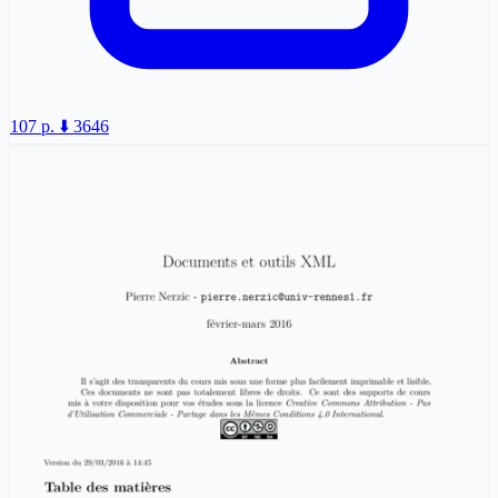
107 p.
⬇️ 3646