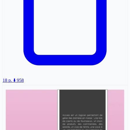
18 p.
⬇️ 958