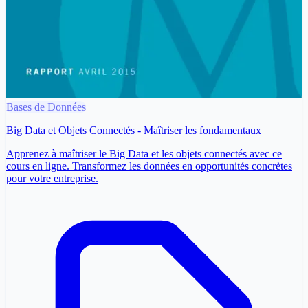
Bases de Données
Big Data et Objets Connectés - Maîtriser les fondamentaux
Apprenez à maîtriser le Big Data et les objets connectés avec ce
cours en ligne. Transformez les données en opportunités concrètes
pour votre entreprise.