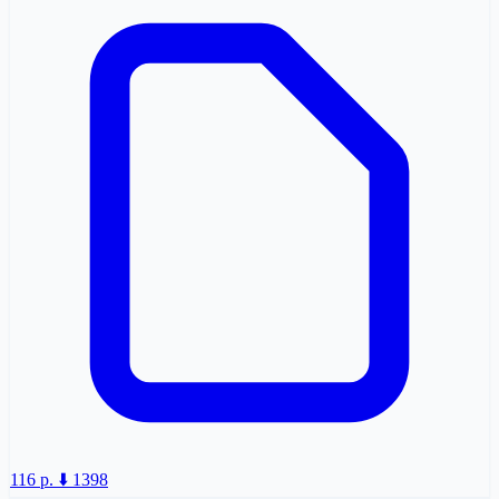
116 p.
⬇️ 1398