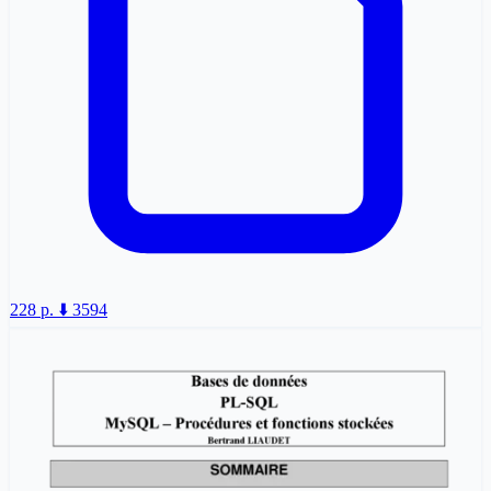
228 p.
⬇️ 3594