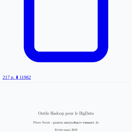
217 p.
⬇️ 11982