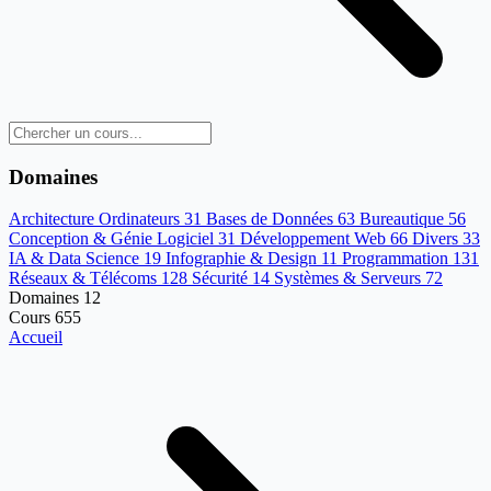
Domaines
Architecture Ordinateurs
31
Bases de Données
63
Bureautique
56
Conception & Génie Logiciel
31
Développement Web
66
Divers
33
IA & Data Science
19
Infographie & Design
11
Programmation
131
Réseaux & Télécoms
128
Sécurité
14
Systèmes & Serveurs
72
Domaines
12
Cours
655
Accueil