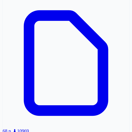
68 p.
⬇️ 10969