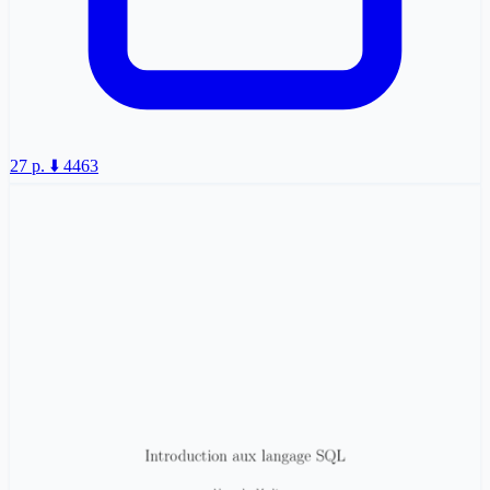
27 p.
⬇️ 4463