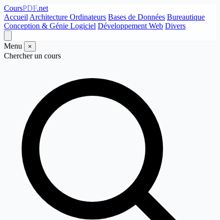
Cours
PDF
.net
Accueil
Architecture Ordinateurs
Bases de Données
Bureautique
Conception & Génie Logiciel
Développement Web
Divers
Menu
×
Chercher un cours