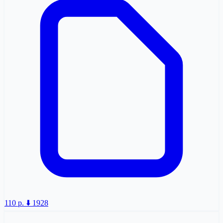
110 p.
⬇️ 1928