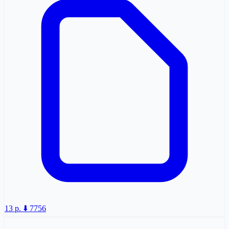
13 p.
⬇️ 7756