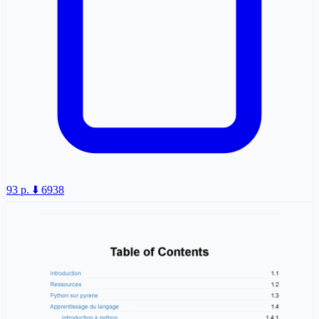
93 p.
⬇️ 6938