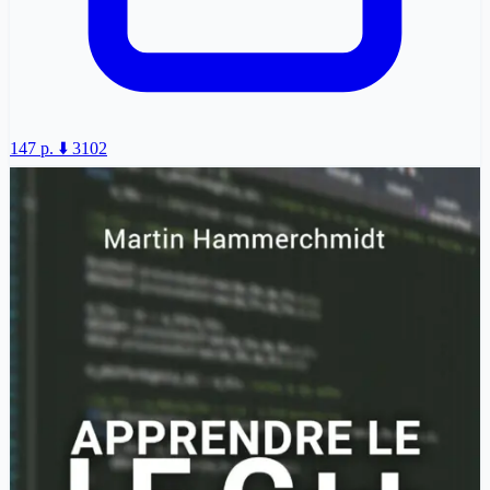
147 p.
⬇️ 3102