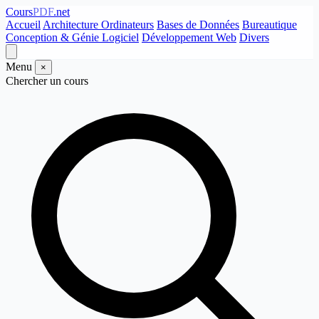
Cours
PDF
.net
Accueil
Architecture Ordinateurs
Bases de Données
Bureautique
Conception & Génie Logiciel
Développement Web
Divers
Menu
×
Chercher un cours