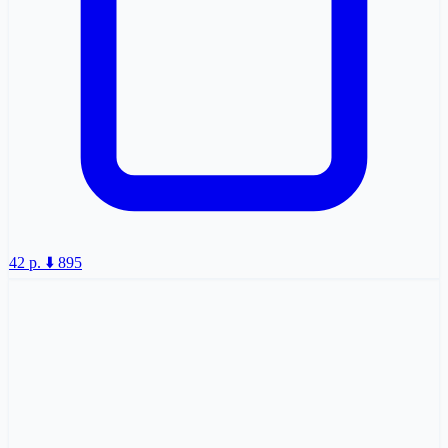
42 p.
⬇️ 895