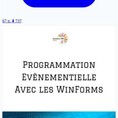
67 p.
⬇️ 737