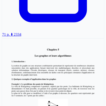
71 p.
⬇️ 2334