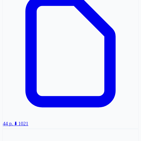
44 p.
⬇️ 1021