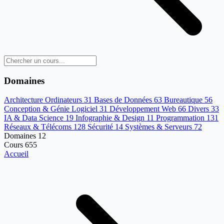
Domaines
Architecture Ordinateurs
31
Bases de Données
63
Bureautique
56
Conception & Génie Logiciel
31
Développement Web
66
Divers
33
IA & Data Science
19
Infographie & Design
11
Programmation
131
Réseaux & Télécoms
128
Sécurité
14
Systèmes & Serveurs
72
Domaines
12
Cours
655
Accueil