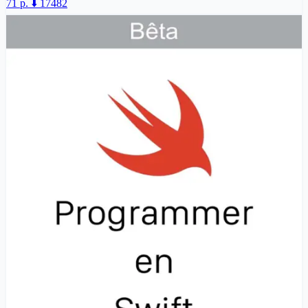
71 p.
⬇️ 17482