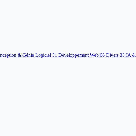
nception & Génie Logiciel
31
Développement Web
66
Divers
33
IA &