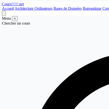
Cours
PDF
.net
Accueil
Architecture Ordinateurs
Bases de Données
Bureautique
Con
Menu
×
Chercher un cours