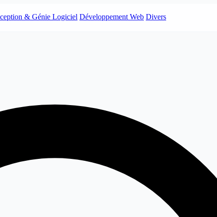
ception & Génie Logiciel
Développement Web
Divers