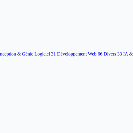
nception & Génie Logiciel
31
Développement Web
66
Divers
33
IA &