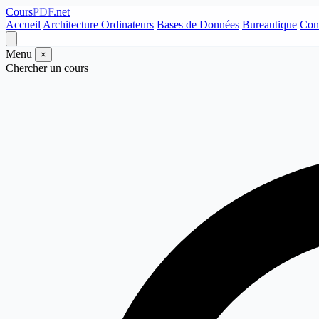
Cours
PDF
.net
Accueil
Architecture Ordinateurs
Bases de Données
Bureautique
Con
Menu
×
Chercher un cours