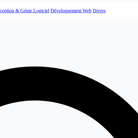
ception & Génie Logiciel
Développement Web
Divers