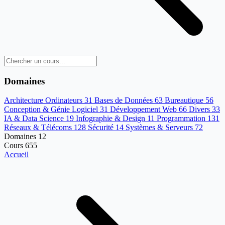
Domaines
Architecture Ordinateurs
31
Bases de Données
63
Bureautique
56
Conception & Génie Logiciel
31
Développement Web
66
Divers
33
IA & Data Science
19
Infographie & Design
11
Programmation
131
Réseaux & Télécoms
128
Sécurité
14
Systèmes & Serveurs
72
Domaines
12
Cours
655
Accueil