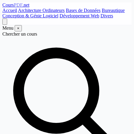
Cours
PDF
.net
Accueil
Architecture Ordinateurs
Bases de Données
Bureautique
Conception & Génie Logiciel
Développement Web
Divers
Menu
×
Chercher un cours