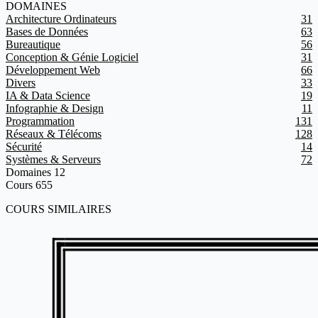
DOMAINES
Architecture Ordinateurs
31
Bases de Données
63
Bureautique
56
Conception & Génie Logiciel
31
Développement Web
66
Divers
33
IA & Data Science
19
Infographie & Design
11
Programmation
131
Réseaux & Télécoms
128
Sécurité
14
Systèmes & Serveurs
72
Domaines
12
Cours
655
COURS SIMILAIRES