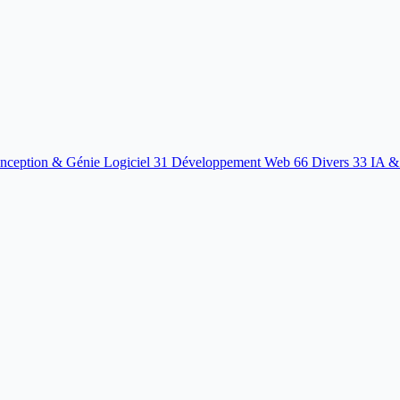
nception & Génie Logiciel
31
Développement Web
66
Divers
33
IA &