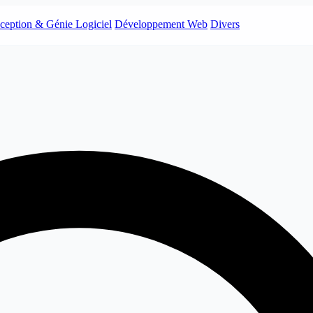
ception & Génie Logiciel
Développement Web
Divers