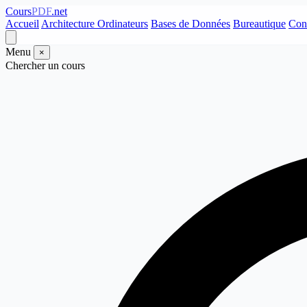
Cours
PDF
.net
Accueil
Architecture Ordinateurs
Bases de Données
Bureautique
Con
Menu
×
Chercher un cours