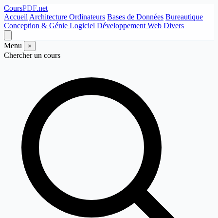
Cours
PDF
.net
Accueil
Architecture Ordinateurs
Bases de Données
Bureautique
Conception & Génie Logiciel
Développement Web
Divers
Menu
×
Chercher un cours