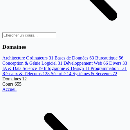
Domaines
Architecture Ordinateurs
31
Bases de Données
63
Bureautique
56
Conception & Génie Logiciel
31
Développement Web
66
Divers
33
IA & Data Science
19
Infographie & Design
11
Programmation
131
Réseaux & Télécoms
128
Sécurité
14
Systèmes & Serveurs
72
Domaines
12
Cours
655
Accueil