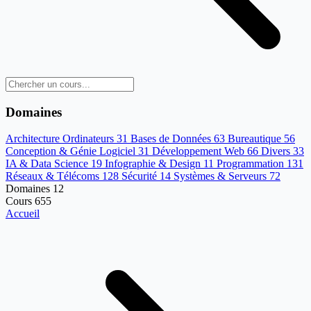
Domaines
Architecture Ordinateurs
31
Bases de Données
63
Bureautique
56
Conception & Génie Logiciel
31
Développement Web
66
Divers
33
IA & Data Science
19
Infographie & Design
11
Programmation
131
Réseaux & Télécoms
128
Sécurité
14
Systèmes & Serveurs
72
Domaines
12
Cours
655
Accueil