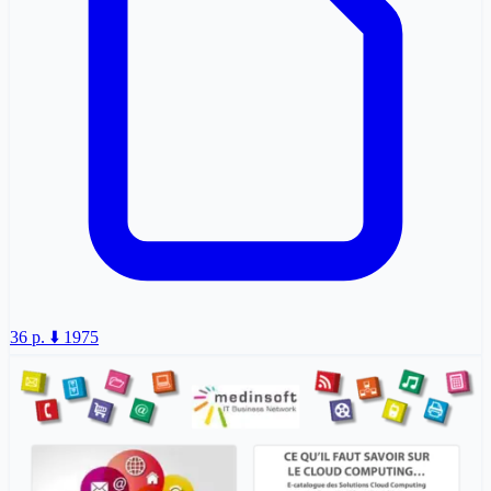
36 p.
⬇️ 1975