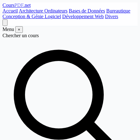
Cours
PDF
.net
Accueil
Architecture Ordinateurs
Bases de Données
Bureautique
Conception & Génie Logiciel
Développement Web
Divers
Menu
×
Chercher un cours