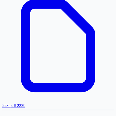
223 p.
⬇️ 2239