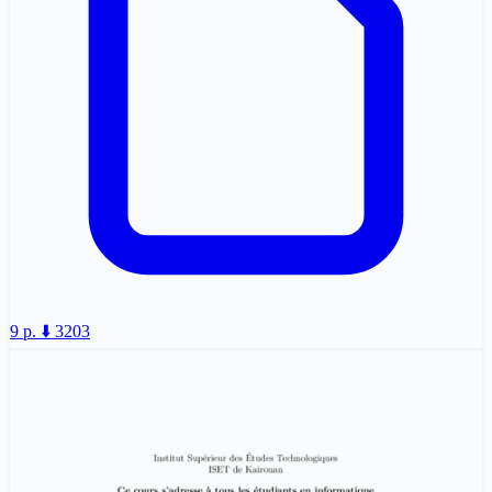
9 p.
⬇️ 3203