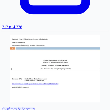
312 p.
⬇️ 338
Systèmes & Serveurs