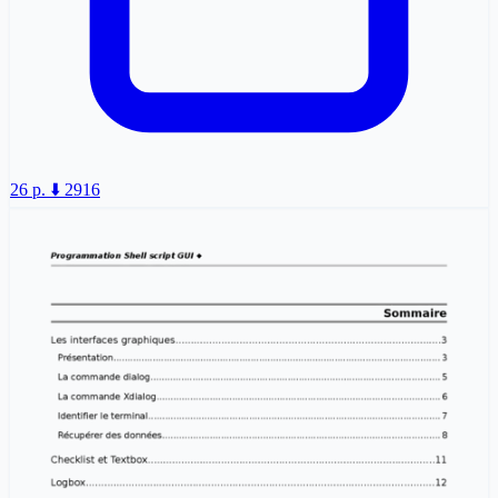
26 p.
⬇️ 2916