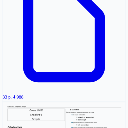
33 p.
⬇️ 988