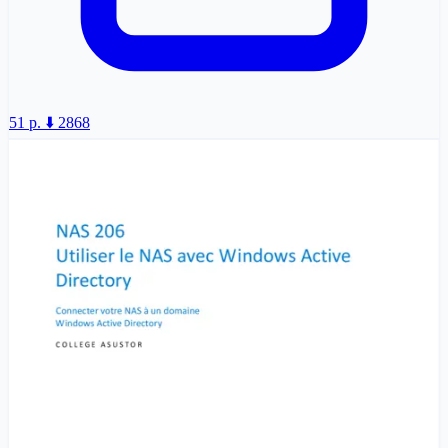
51 p.
⬇️ 2868