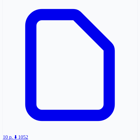
10 p.
⬇️ 1052