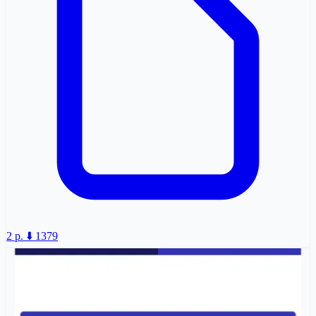
2 p.
⬇️ 1379