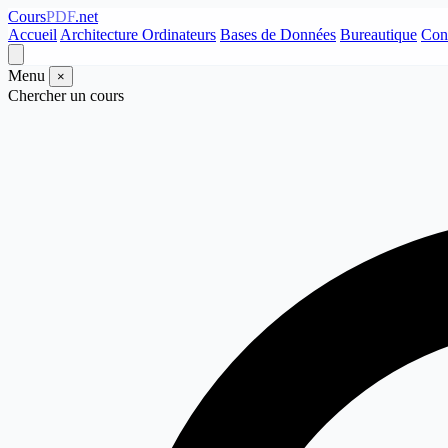
Cours
PDF
.net
Accueil
Architecture Ordinateurs
Bases de Données
Bureautique
Con
Menu
×
Chercher un cours