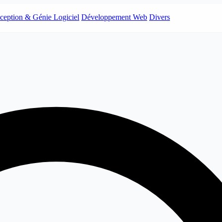
ception & Génie Logiciel
Développement Web
Divers