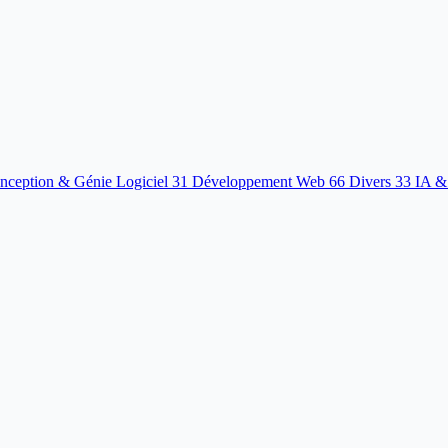
nception & Génie Logiciel
31
Développement Web
66
Divers
33
IA &