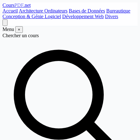
Cours
PDF
.net
Accueil
Architecture Ordinateurs
Bases de Données
Bureautique
Conception & Génie Logiciel
Développement Web
Divers
Menu
×
Chercher un cours