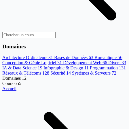
Domaines
Architecture Ordinateurs
31
Bases de Données
63
Bureautique
56
Conception & Génie Logiciel
31
Développement Web
66
Divers
33
IA & Data Science
19
Infographie & Design
11
Programmation
131
Réseaux & Télécoms
128
Sécurité
14
Systèmes & Serveurs
72
Domaines
12
Cours
655
Accueil