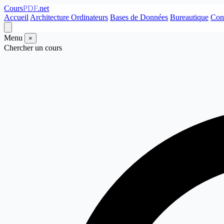
Cours
PDF
.net
Accueil
Architecture Ordinateurs
Bases de Données
Bureautique
Con
Menu
×
Chercher un cours