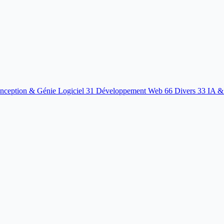
nception & Génie Logiciel
31
Développement Web
66
Divers
33
IA &