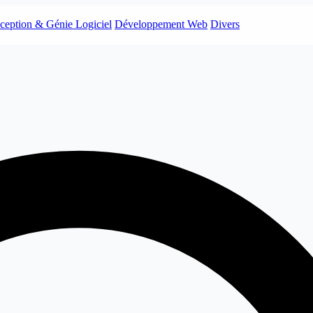
ception & Génie Logiciel
Développement Web
Divers