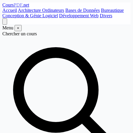
Cours
PDF
.net
Accueil
Architecture Ordinateurs
Bases de Données
Bureautique
Conception & Génie Logiciel
Développement Web
Divers
Menu
×
Chercher un cours