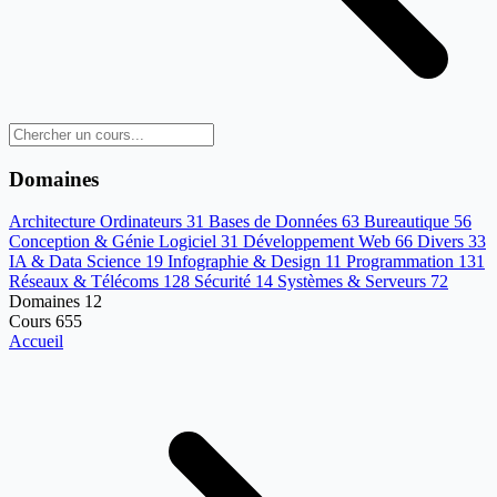
Domaines
Architecture Ordinateurs
31
Bases de Données
63
Bureautique
56
Conception & Génie Logiciel
31
Développement Web
66
Divers
33
IA & Data Science
19
Infographie & Design
11
Programmation
131
Réseaux & Télécoms
128
Sécurité
14
Systèmes & Serveurs
72
Domaines
12
Cours
655
Accueil