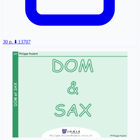
30 p.
⬇️ 13707