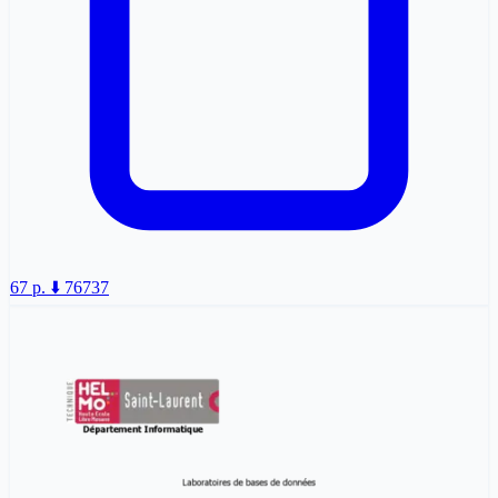
67 p.
⬇️ 76737