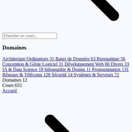
Domaines
Architecture Ordinateurs
31
Bases de Données
63
Bureautique
56
Conception & Génie Logiciel
31
Développement Web
66
Divers
33
IA & Data Science
19
Infographie & Design
11
Programmation
131
Réseaux & Télécoms
128
Sécurité
14
Systèmes & Serveurs
72
Domaines
12
Cours
655
Accueil