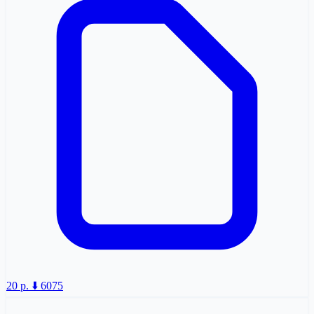
20 p.
⬇️ 6075