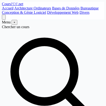
Cours
PDF
.net
Accueil
Architecture Ordinateurs
Bases de Données
Bureautique
Conception & Génie Logiciel
Développement Web
Divers
Menu
×
Chercher un cours