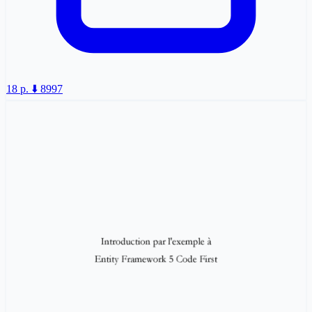
18 p.
⬇️ 8997