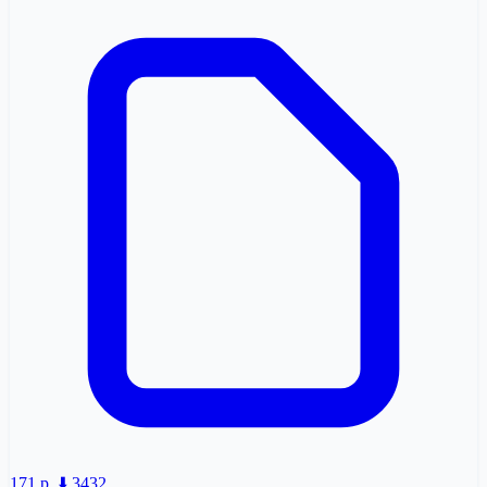
171 p.
⬇️ 3432