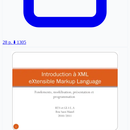
28 p.
⬇️ 1305