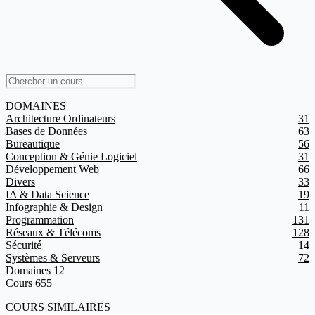
DOMAINES
Architecture Ordinateurs
31
Bases de Données
63
Bureautique
56
Conception & Génie Logiciel
31
Développement Web
66
Divers
33
IA & Data Science
19
Infographie & Design
11
Programmation
131
Réseaux & Télécoms
128
Sécurité
14
Systèmes & Serveurs
72
Domaines
12
Cours
655
COURS SIMILAIRES