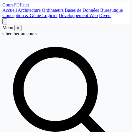
Cours
PDF
.net
Accueil
Architecture Ordinateurs
Bases de Données
Bureautique
Conception & Génie Logiciel
Développement Web
Divers
Menu
×
Chercher un cours