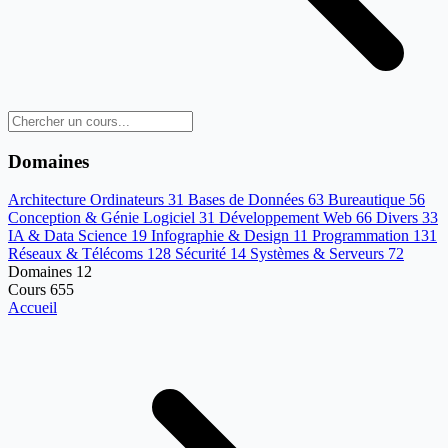
Domaines
Architecture Ordinateurs
31
Bases de Données
63
Bureautique
56
Conception & Génie Logiciel
31
Développement Web
66
Divers
33
IA & Data Science
19
Infographie & Design
11
Programmation
131
Réseaux & Télécoms
128
Sécurité
14
Systèmes & Serveurs
72
Domaines
12
Cours
655
Accueil