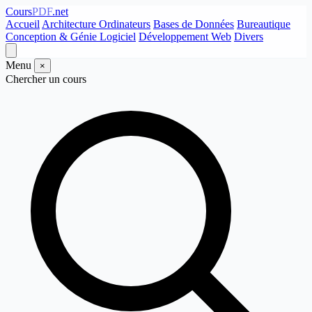
Cours
PDF
.net
Accueil
Architecture Ordinateurs
Bases de Données
Bureautique
Conception & Génie Logiciel
Développement Web
Divers
Menu
×
Chercher un cours