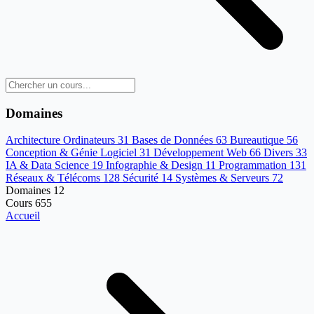
Domaines
Architecture Ordinateurs
31
Bases de Données
63
Bureautique
56
Conception & Génie Logiciel
31
Développement Web
66
Divers
33
IA & Data Science
19
Infographie & Design
11
Programmation
131
Réseaux & Télécoms
128
Sécurité
14
Systèmes & Serveurs
72
Domaines
12
Cours
655
Accueil