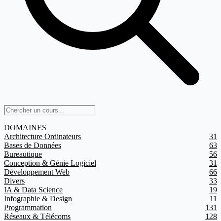
DOMAINES
Architecture Ordinateurs
31
Bases de Données
63
Bureautique
56
Conception & Génie Logiciel
31
Développement Web
66
Divers
33
IA & Data Science
19
Infographie & Design
11
Programmation
131
Réseaux & Télécoms
128