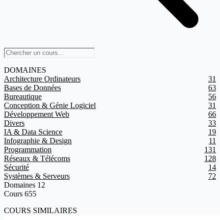
DOMAINES
Architecture Ordinateurs
31
Bases de Données
63
Bureautique
56
Conception & Génie Logiciel
31
Développement Web
66
Divers
33
IA & Data Science
19
Infographie & Design
11
Programmation
131
Réseaux & Télécoms
128
Sécurité
14
Systèmes & Serveurs
72
Domaines
12
Cours
655
COURS SIMILAIRES