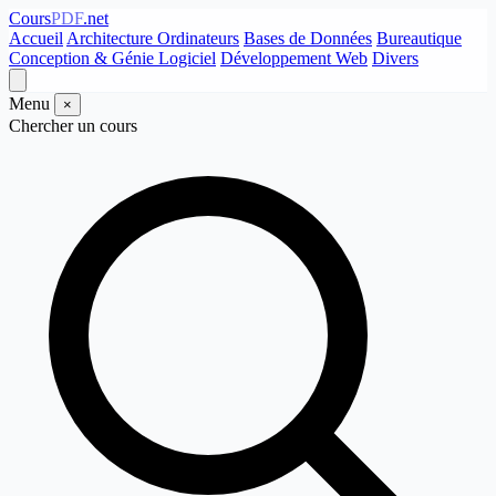
Cours
PDF
.net
Accueil
Architecture Ordinateurs
Bases de Données
Bureautique
Conception & Génie Logiciel
Développement Web
Divers
Menu
×
Chercher un cours