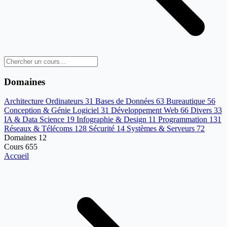
Domaines
Architecture Ordinateurs
31
Bases de Données
63
Bureautique
56
Conception & Génie Logiciel
31
Développement Web
66
Divers
33
IA & Data Science
19
Infographie & Design
11
Programmation
131
Réseaux & Télécoms
128
Sécurité
14
Systèmes & Serveurs
72
Domaines
12
Cours
655
Accueil