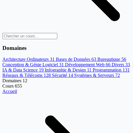
Domaines
Architecture Ordinateurs
31
Bases de Données
63
Bureautique
56
Conception & Génie Logiciel
31
Développement Web
66
Divers
33
IA & Data Science
19
Infographie & Design
11
Programmation
131
Réseaux & Télécoms
128
Sécurité
14
Systèmes & Serveurs
72
Domaines
12
Cours
655
Accueil