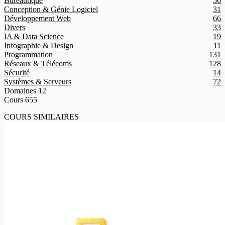
Bureautique
56
Conception & Génie Logiciel
31
Développement Web
66
Divers
33
IA & Data Science
19
Infographie & Design
11
Programmation
131
Réseaux & Télécoms
128
Sécurité
14
Systèmes & Serveurs
72
Domaines
12
Cours
655
COURS SIMILAIRES