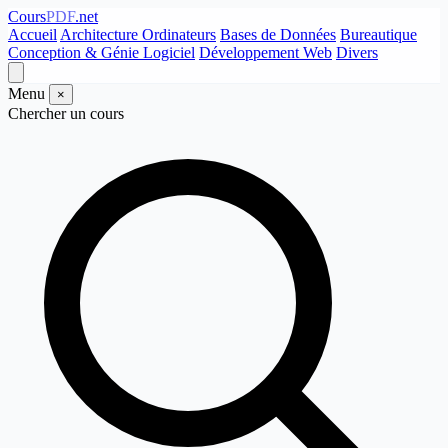
Cours
PDF
.net
Accueil
Architecture Ordinateurs
Bases de Données
Bureautique
Conception & Génie Logiciel
Développement Web
Divers
Menu
×
Chercher un cours