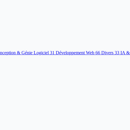
nception & Génie Logiciel
31
Développement Web
66
Divers
33
IA &