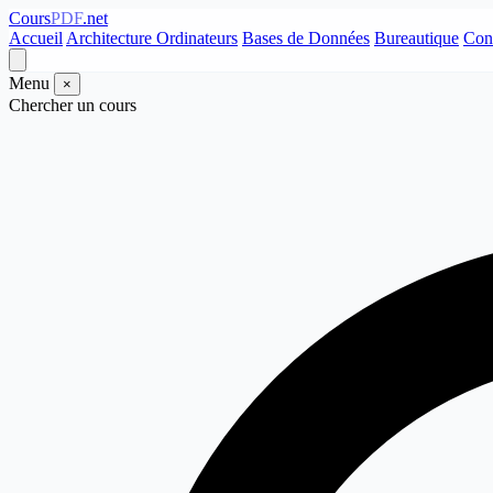
Cours
PDF
.net
Accueil
Architecture Ordinateurs
Bases de Données
Bureautique
Con
Menu
×
Chercher un cours