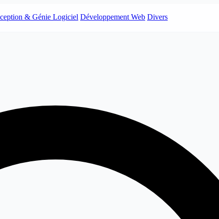
ception & Génie Logiciel
Développement Web
Divers