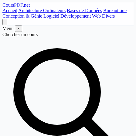
Cours
PDF
.net
Accueil
Architecture Ordinateurs
Bases de Données
Bureautique
Conception & Génie Logiciel
Développement Web
Divers
Menu
×
Chercher un cours