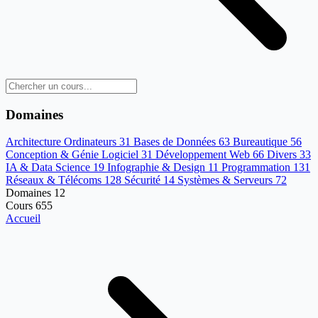
Domaines
Architecture Ordinateurs
31
Bases de Données
63
Bureautique
56
Conception & Génie Logiciel
31
Développement Web
66
Divers
33
IA & Data Science
19
Infographie & Design
11
Programmation
131
Réseaux & Télécoms
128
Sécurité
14
Systèmes & Serveurs
72
Domaines
12
Cours
655
Accueil