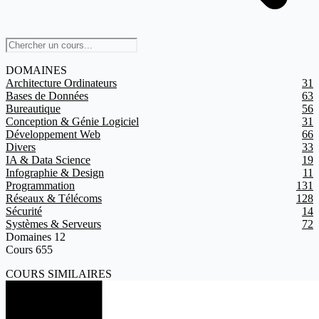
DOMAINES
Architecture Ordinateurs
31
Bases de Données
63
Bureautique
56
Conception & Génie Logiciel
31
Développement Web
66
Divers
33
IA & Data Science
19
Infographie & Design
11
Programmation
131
Réseaux & Télécoms
128
Sécurité
14
Systèmes & Serveurs
72
Domaines
12
Cours
655
COURS SIMILAIRES