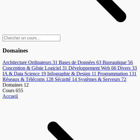
Domaines
Architecture Ordinateurs
31
Bases de Données
63
Bureautique
56
Conception & Génie Logiciel
31
Développement Web
66
Divers
33
IA & Data Science
19
Infographie & Design
11
Programmation
131
Réseaux & Télécoms
128
Sécurité
14
Systèmes & Serveurs
72
Domaines
12
Cours
655
Accueil