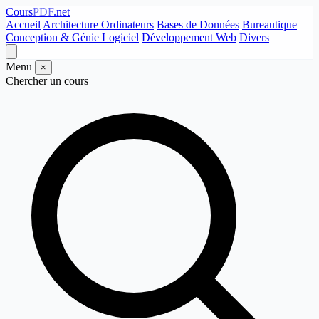
Cours
PDF
.net
Accueil
Architecture Ordinateurs
Bases de Données
Bureautique
Conception & Génie Logiciel
Développement Web
Divers
Menu
×
Chercher un cours