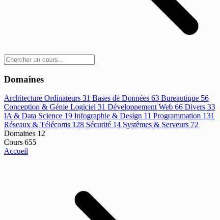
Domaines
Architecture Ordinateurs
31
Bases de Données
63
Bureautique
56
Conception & Génie Logiciel
31
Développement Web
66
Divers
33
IA & Data Science
19
Infographie & Design
11
Programmation
131
Réseaux & Télécoms
128
Sécurité
14
Systèmes & Serveurs
72
Domaines
12
Cours
655
Accueil