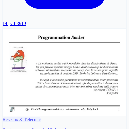
14 p.
⬇️ 3619
Réseaux & Télécoms