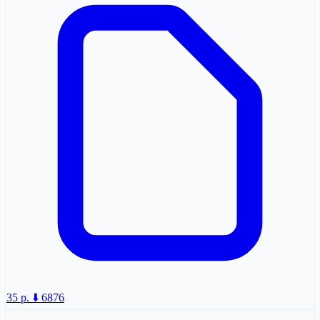
35 p.
⬇️ 6876