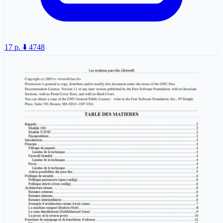
17 p.
⬇️ 4748