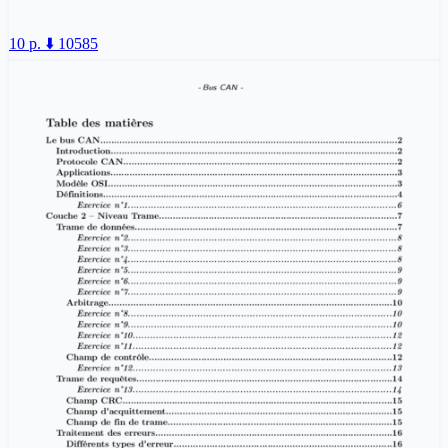
10 p.
⬇️ 10585