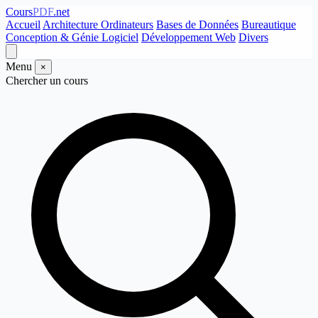
Cours
PDF
.net
Accueil
Architecture Ordinateurs
Bases de Données
Bureautique
Conception & Génie Logiciel
Développement Web
Divers
Menu
×
Chercher un cours