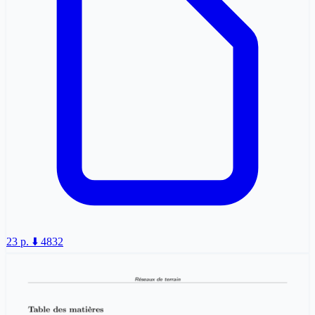
23 p.
⬇️ 4832