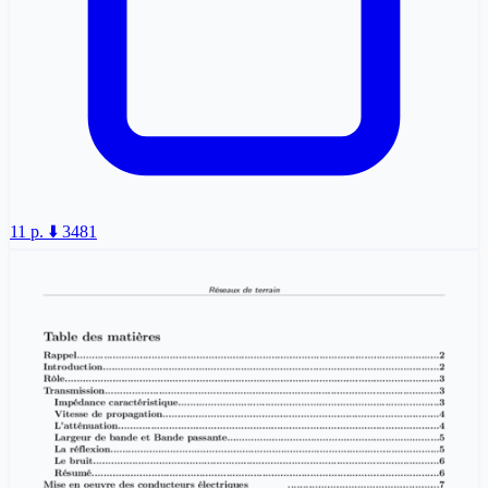
11 p.
⬇️ 3481