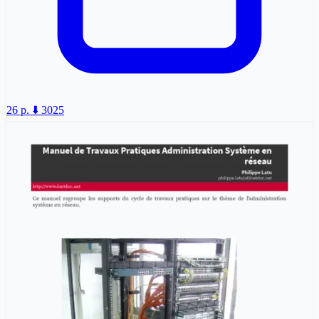
26 p.
⬇️ 3025