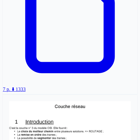
7 p.
⬇️ 1333