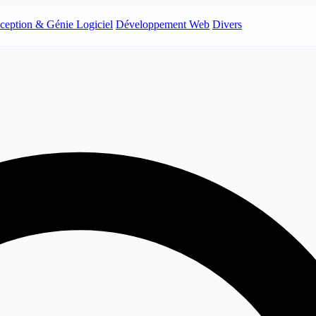
ception & Génie Logiciel
Développement Web
Divers