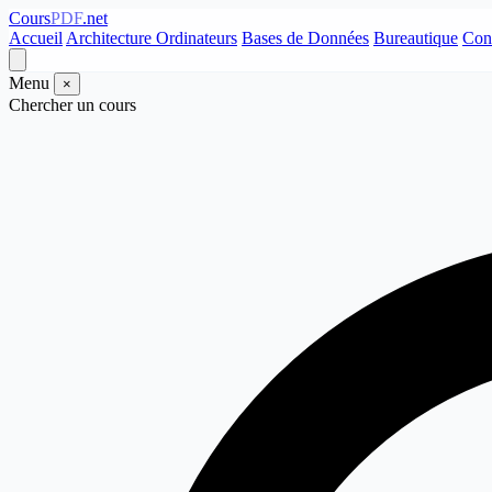
Cours
PDF
.net
Accueil
Architecture Ordinateurs
Bases de Données
Bureautique
Con
Menu
×
Chercher un cours