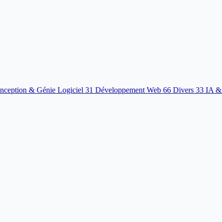
nception & Génie Logiciel
31
Développement Web
66
Divers
33
IA &