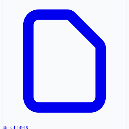
46 p.
⬇️ 14919