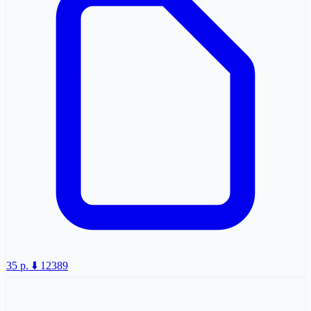
35 p.
⬇️ 12389