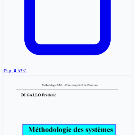
35 p.
⬇️ 5331