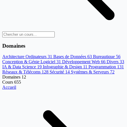
Domaines
Architecture Ordinateurs
31
Bases de Données
63
Bureautique
56
Conception & Génie Logiciel
31
Développement Web
66
Divers
33
IA & Data Science
19
Infographie & Design
11
Programmation
131
Réseaux & Télécoms
128
Sécurité
14
Systèmes & Serveurs
72
Domaines
12
Cours
655
Accueil