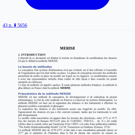
43 p.
⬇️ 5656