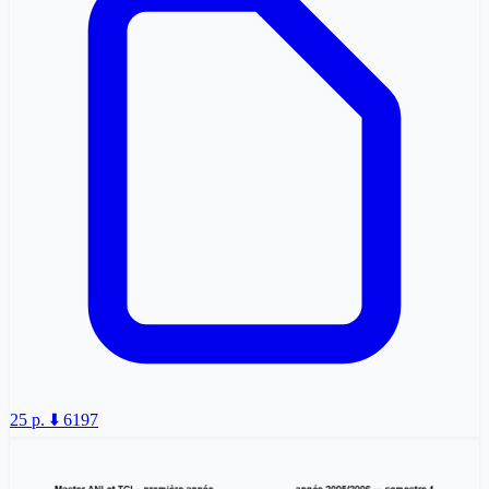
25 p.
⬇️ 6197