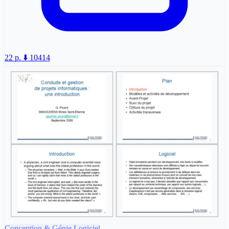
22 p.
⬇️ 10414
Conception & Génie Logiciel