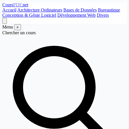
Cours
PDF
.net
Accueil
Architecture Ordinateurs
Bases de Données
Bureautique
Conception & Génie Logiciel
Développement Web
Divers
Menu
×
Chercher un cours