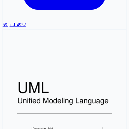
59 p.
⬇️ 4952