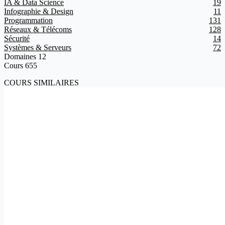
IA & Data Science
19
Infographie & Design
11
Programmation
131
Réseaux & Télécoms
128
Sécurité
14
Systèmes & Serveurs
72
Domaines
12
Cours
655
COURS SIMILAIRES