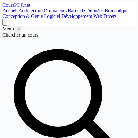
Cours
PDF
.net
Accueil
Architecture Ordinateurs
Bases de Données
Bureautique
Conception & Génie Logiciel
Développement Web
Divers
Menu
×
Chercher un cours