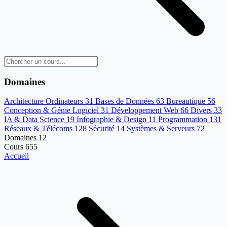
Domaines
Architecture Ordinateurs
31
Bases de Données
63
Bureautique
56
Conception & Génie Logiciel
31
Développement Web
66
Divers
33
IA & Data Science
19
Infographie & Design
11
Programmation
131
Réseaux & Télécoms
128
Sécurité
14
Systèmes & Serveurs
72
Domaines
12
Cours
655
Accueil