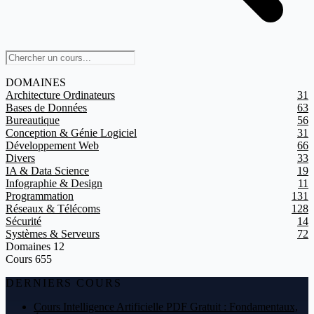
DOMAINES
Architecture Ordinateurs
31
Bases de Données
63
Bureautique
56
Conception & Génie Logiciel
31
Développement Web
66
Divers
33
IA & Data Science
19
Infographie & Design
11
Programmation
131
Réseaux & Télécoms
128
Sécurité
14
Systèmes & Serveurs
72
Domaines
12
Cours
655
DERNIERS COURS
Cours Intelligence Artificielle PDF Gratuit : Fondamentaux,