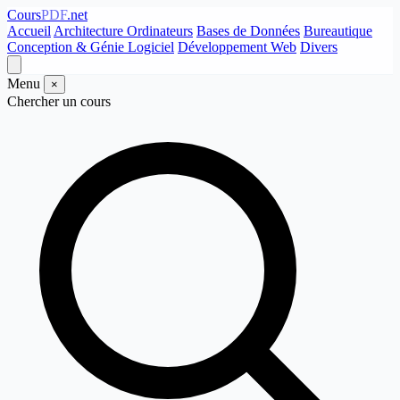
Cours
PDF
.net
Accueil
Architecture Ordinateurs
Bases de Données
Bureautique
Conception & Génie Logiciel
Développement Web
Divers
Menu
×
Chercher un cours