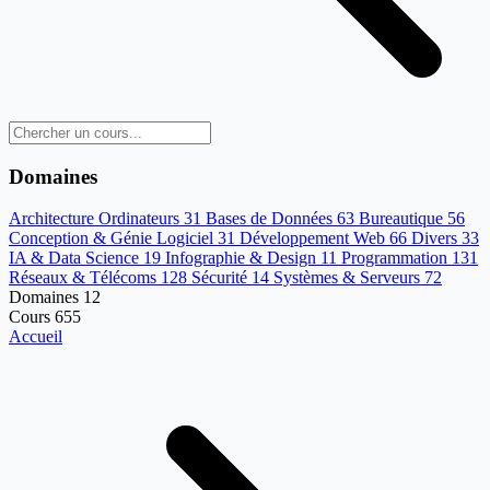
Domaines
Architecture Ordinateurs
31
Bases de Données
63
Bureautique
56
Conception & Génie Logiciel
31
Développement Web
66
Divers
33
IA & Data Science
19
Infographie & Design
11
Programmation
131
Réseaux & Télécoms
128
Sécurité
14
Systèmes & Serveurs
72
Domaines
12
Cours
655
Accueil