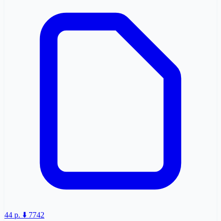
44 p.
⬇️ 7742