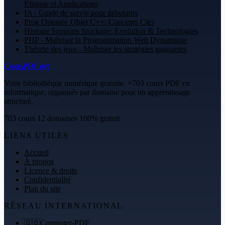
Éthique et Applications
IA - Guide de survie pour débutants
Prog Orientée Objet C++: Concepts Clés
Histoire Supports Stockage: Évolution & Technologies
PHP - Maîtriser la Programmation Web Dynamique
Théorie des jeux - Maîtriser les stratégies gagnantes
CoursPDF.net
Votre bibliothèque numérique gratuite. +703 cours PDF en
informatique, organisés par domaine pour un apprentissage
structuré.
703 cours
12 domaines
100% gratuit
LIENS UTILES
Accueil
À propos
Licence & droits
Confidentialité
Plan du site
RÉSEAU INTERNATIONAL
🇬🇧
Computer-PDF