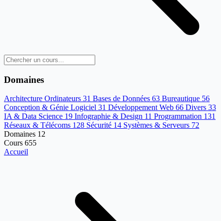
Domaines
Architecture Ordinateurs
31
Bases de Données
63
Bureautique
56
Conception & Génie Logiciel
31
Développement Web
66
Divers
33
IA & Data Science
19
Infographie & Design
11
Programmation
131
Réseaux & Télécoms
128
Sécurité
14
Systèmes & Serveurs
72
Domaines
12
Cours
655
Accueil