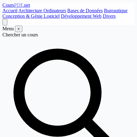
Cours
PDF
.net
Accueil
Architecture Ordinateurs
Bases de Données
Bureautique
Conception & Génie Logiciel
Développement Web
Divers
Menu
×
Chercher un cours