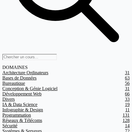
DOMAINES
Architecture Ordinateurs
31
Bases de Données
63
Bureautique
56
Conception & Génie Logiciel
31
Développement Web
66
Divers
33
IA & Data Science
19
Infographie & Design
11
Programmation
131
Réseaux & Télécoms
128
Sécurité
14
Systèmes & Serveurs
72