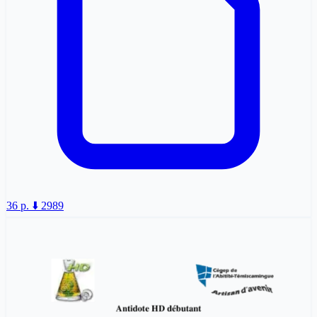
36 p.
⬇️ 2989