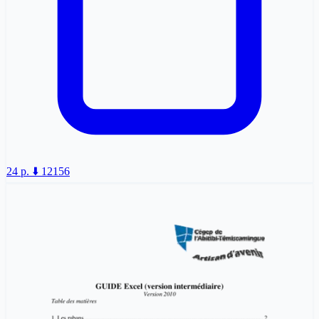
24 p.
⬇️ 12156