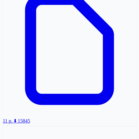
11 p.
⬇️ 15845