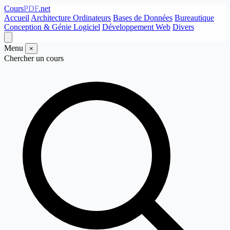
Cours
PDF
.net
Accueil
Architecture Ordinateurs
Bases de Données
Bureautique
Conception & Génie Logiciel
Développement Web
Divers
Menu
×
Chercher un cours