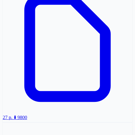
27 p.
⬇️ 9800