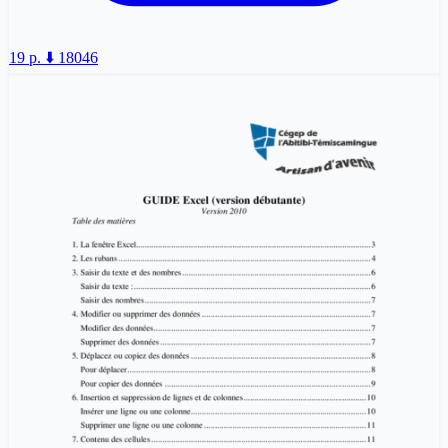
19 p.
⬇️ 18046