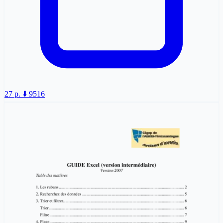
27 p.
⬇️ 9516