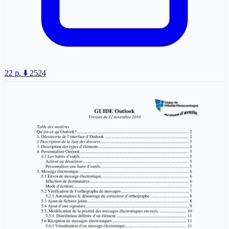
22 p.
⬇️ 2524