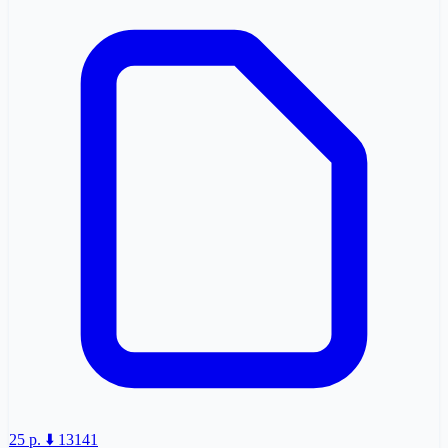
25 p.
⬇️ 13141