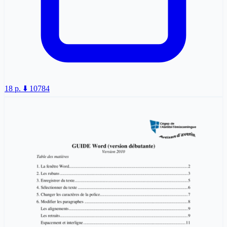
18 p.
⬇️ 10784