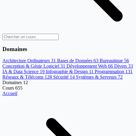
Domaines
Architecture Ordinateurs
31
Bases de Données
63
Bureautique
56
Conception & Génie Logiciel
31
Développement Web
66
Divers
33
IA & Data Science
19
Infographie & Design
11
Programmation
131
Réseaux & Télécoms
128
Sécurité
14
Systèmes & Serveurs
72
Domaines
12
Cours
655
Accueil