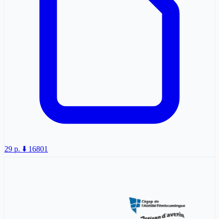
29 p.
⬇️ 16801