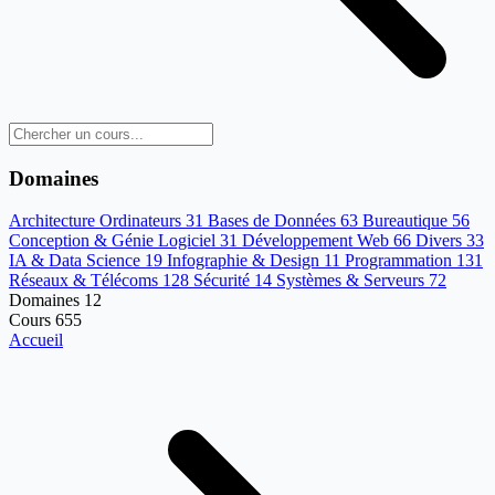
Domaines
Architecture Ordinateurs
31
Bases de Données
63
Bureautique
56
Conception & Génie Logiciel
31
Développement Web
66
Divers
33
IA & Data Science
19
Infographie & Design
11
Programmation
131
Réseaux & Télécoms
128
Sécurité
14
Systèmes & Serveurs
72
Domaines
12
Cours
655
Accueil