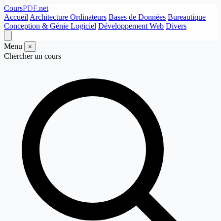
Cours
PDF
.net
Accueil
Architecture Ordinateurs
Bases de Données
Bureautique
Conception & Génie Logiciel
Développement Web
Divers
Menu
×
Chercher un cours