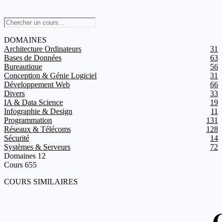
DOMAINES
Architecture Ordinateurs
31
Bases de Données
63
Bureautique
56
Conception & Génie Logiciel
31
Développement Web
66
Divers
33
IA & Data Science
19
Infographie & Design
11
Programmation
131
Réseaux & Télécoms
128
Sécurité
14
Systèmes & Serveurs
72
Domaines
12
Cours
655
COURS SIMILAIRES