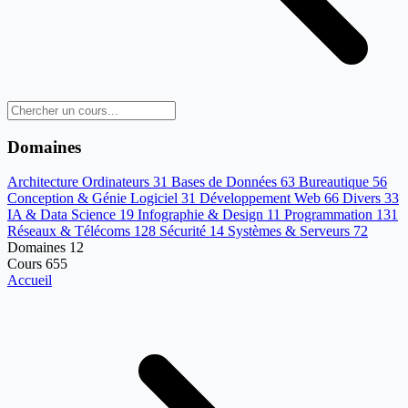
Domaines
Architecture Ordinateurs
31
Bases de Données
63
Bureautique
56
Conception & Génie Logiciel
31
Développement Web
66
Divers
33
IA & Data Science
19
Infographie & Design
11
Programmation
131
Réseaux & Télécoms
128
Sécurité
14
Systèmes & Serveurs
72
Domaines
12
Cours
655
Accueil