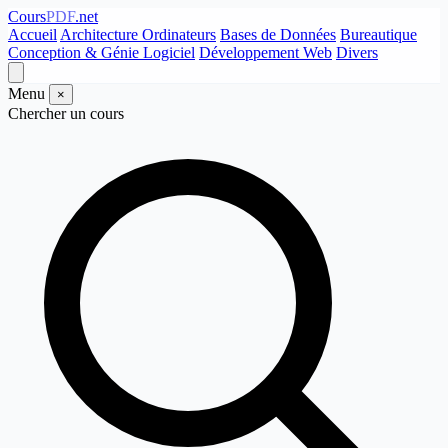
Cours
PDF
.net
Accueil
Architecture Ordinateurs
Bases de Données
Bureautique
Conception & Génie Logiciel
Développement Web
Divers
Menu
×
Chercher un cours