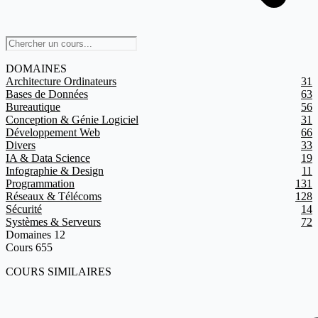
DOMAINES
Architecture Ordinateurs
31
Bases de Données
63
Bureautique
56
Conception & Génie Logiciel
31
Développement Web
66
Divers
33
IA & Data Science
19
Infographie & Design
11
Programmation
131
Réseaux & Télécoms
128
Sécurité
14
Systèmes & Serveurs
72
Domaines
12
Cours
655
COURS SIMILAIRES