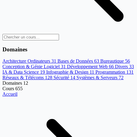
Domaines
Architecture Ordinateurs
31
Bases de Données
63
Bureautique
56
Conception & Génie Logiciel
31
Développement Web
66
Divers
33
IA & Data Science
19
Infographie & Design
11
Programmation
131
Réseaux & Télécoms
128
Sécurité
14
Systèmes & Serveurs
72
Domaines
12
Cours
655
Accueil