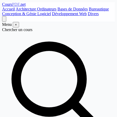
Cours
PDF
.net
Accueil
Architecture Ordinateurs
Bases de Données
Bureautique
Conception & Génie Logiciel
Développement Web
Divers
Menu
×
Chercher un cours