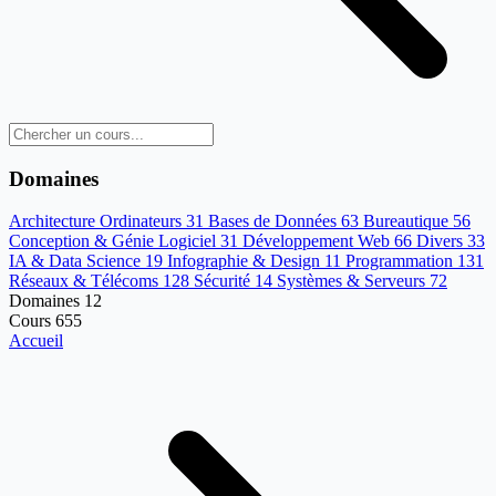
Domaines
Architecture Ordinateurs
31
Bases de Données
63
Bureautique
56
Conception & Génie Logiciel
31
Développement Web
66
Divers
33
IA & Data Science
19
Infographie & Design
11
Programmation
131
Réseaux & Télécoms
128
Sécurité
14
Systèmes & Serveurs
72
Domaines
12
Cours
655
Accueil