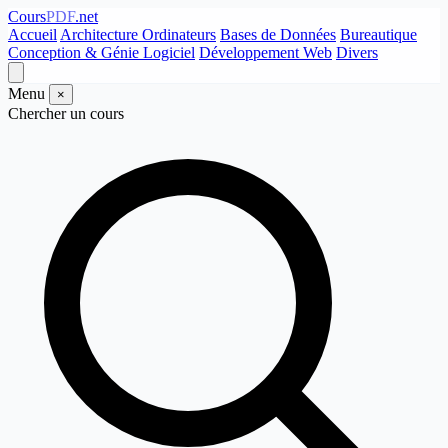
Cours
PDF
.net
Accueil
Architecture Ordinateurs
Bases de Données
Bureautique
Conception & Génie Logiciel
Développement Web
Divers
Menu
×
Chercher un cours