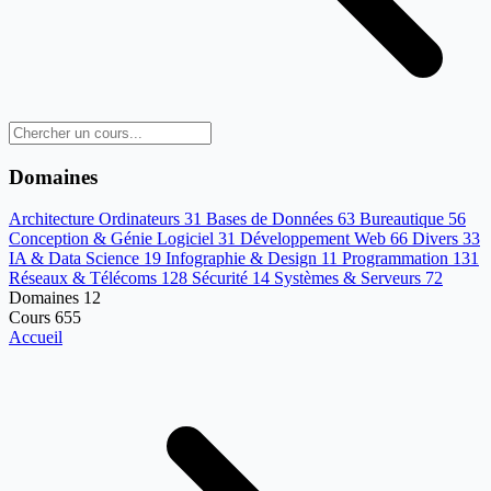
Domaines
Architecture Ordinateurs
31
Bases de Données
63
Bureautique
56
Conception & Génie Logiciel
31
Développement Web
66
Divers
33
IA & Data Science
19
Infographie & Design
11
Programmation
131
Réseaux & Télécoms
128
Sécurité
14
Systèmes & Serveurs
72
Domaines
12
Cours
655
Accueil