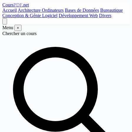
Cours
PDF
.net
Accueil
Architecture Ordinateurs
Bases de Données
Bureautique
Conception & Génie Logiciel
Développement Web
Divers
Menu
×
Chercher un cours