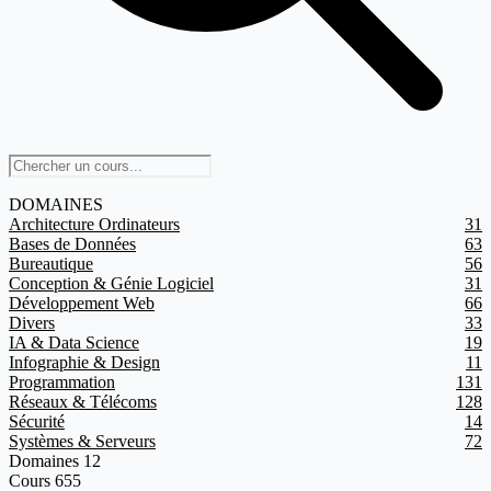
DOMAINES
Architecture Ordinateurs
31
Bases de Données
63
Bureautique
56
Conception & Génie Logiciel
31
Développement Web
66
Divers
33
IA & Data Science
19
Infographie & Design
11
Programmation
131
Réseaux & Télécoms
128
Sécurité
14
Systèmes & Serveurs
72
Domaines
12
Cours
655