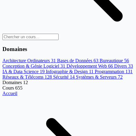
Domaines
Architecture Ordinateurs
31
Bases de Données
63
Bureautique
56
Conception & Génie Logiciel
31
Développement Web
66
Divers
33
IA & Data Science
19
Infographie & Design
11
Programmation
131
Réseaux & Télécoms
128
Sécurité
14
Systèmes & Serveurs
72
Domaines
12
Cours
655
Accueil