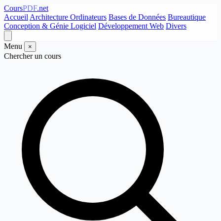
Cours
PDF
.net
Accueil
Architecture Ordinateurs
Bases de Données
Bureautique
Conception & Génie Logiciel
Développement Web
Divers
Menu
×
Chercher un cours