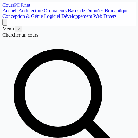
Cours
PDF
.net
Accueil
Architecture Ordinateurs
Bases de Données
Bureautique
Conception & Génie Logiciel
Développement Web
Divers
Menu
×
Chercher un cours