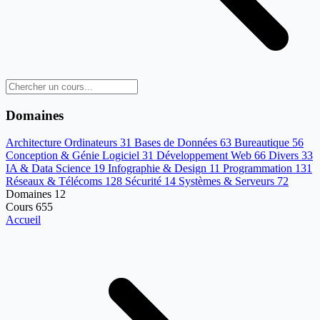
Domaines
Architecture Ordinateurs
31
Bases de Données
63
Bureautique
56
Conception & Génie Logiciel
31
Développement Web
66
Divers
33
IA & Data Science
19
Infographie & Design
11
Programmation
131
Réseaux & Télécoms
128
Sécurité
14
Systèmes & Serveurs
72
Domaines
12
Cours
655
Accueil