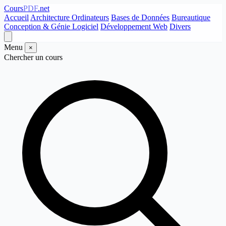
Cours
PDF
.net
Accueil
Architecture Ordinateurs
Bases de Données
Bureautique
Conception & Génie Logiciel
Développement Web
Divers
Menu
×
Chercher un cours