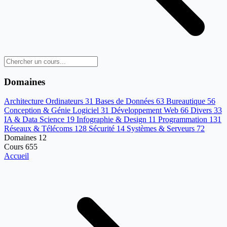
Domaines
Architecture Ordinateurs
31
Bases de Données
63
Bureautique
56
Conception & Génie Logiciel
31
Développement Web
66
Divers
33
IA & Data Science
19
Infographie & Design
11
Programmation
131
Réseaux & Télécoms
128
Sécurité
14
Systèmes & Serveurs
72
Domaines
12
Cours
655
Accueil