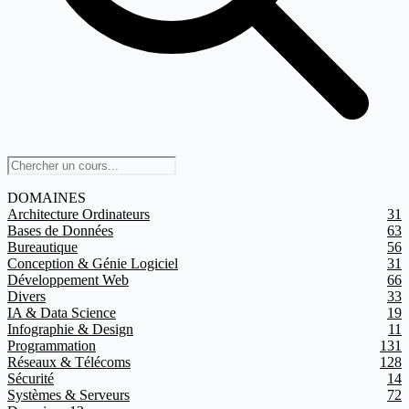
DOMAINES
Architecture Ordinateurs
31
Bases de Données
63
Bureautique
56
Conception & Génie Logiciel
31
Développement Web
66
Divers
33
IA & Data Science
19
Infographie & Design
11
Programmation
131
Réseaux & Télécoms
128
Sécurité
14
Systèmes & Serveurs
72