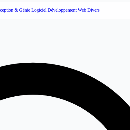
ception & Génie Logiciel
Développement Web
Divers