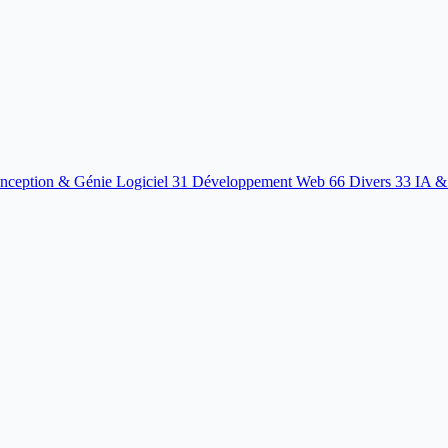
nception & Génie Logiciel
31
Développement Web
66
Divers
33
IA &