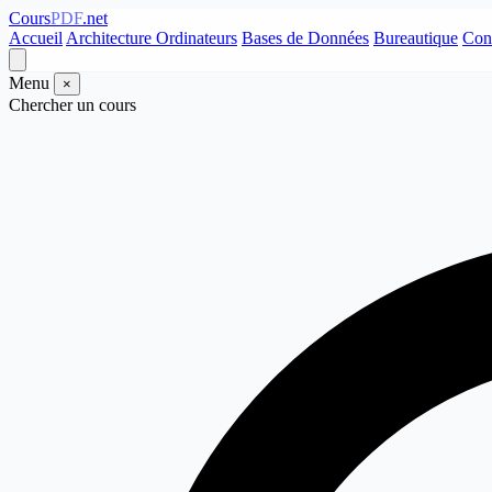
Cours
PDF
.net
Accueil
Architecture Ordinateurs
Bases de Données
Bureautique
Con
Menu
×
Chercher un cours