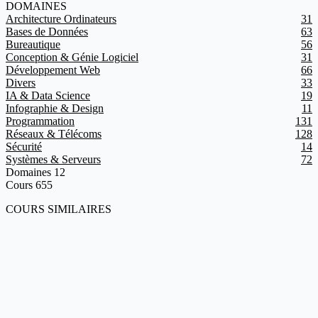
DOMAINES
Architecture Ordinateurs
31
Bases de Données
63
Bureautique
56
Conception & Génie Logiciel
31
Développement Web
66
Divers
33
IA & Data Science
19
Infographie & Design
11
Programmation
131
Réseaux & Télécoms
128
Sécurité
14
Systèmes & Serveurs
72
Domaines
12
Cours
655
COURS SIMILAIRES