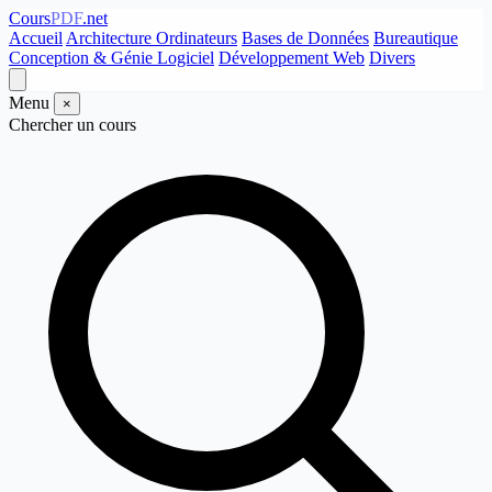
Cours
PDF
.net
Accueil
Architecture Ordinateurs
Bases de Données
Bureautique
Conception & Génie Logiciel
Développement Web
Divers
Menu
×
Chercher un cours