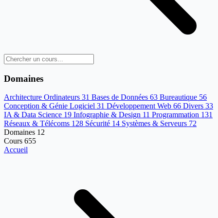
Domaines
Architecture Ordinateurs
31
Bases de Données
63
Bureautique
56
Conception & Génie Logiciel
31
Développement Web
66
Divers
33
IA & Data Science
19
Infographie & Design
11
Programmation
131
Réseaux & Télécoms
128
Sécurité
14
Systèmes & Serveurs
72
Domaines
12
Cours
655
Accueil