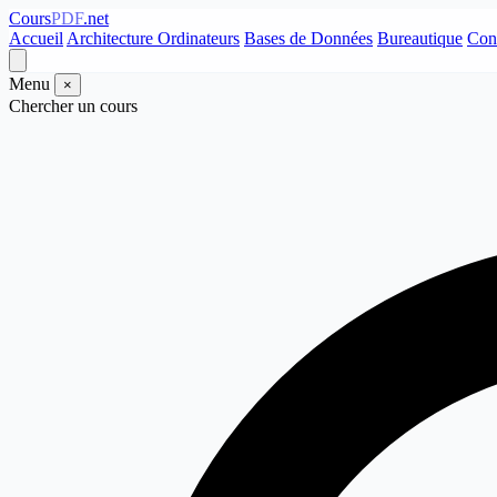
Cours
PDF
.net
Accueil
Architecture Ordinateurs
Bases de Données
Bureautique
Con
Menu
×
Chercher un cours