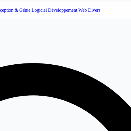
ception & Génie Logiciel
Développement Web
Divers