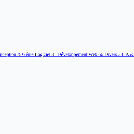
nception & Génie Logiciel
31
Développement Web
66
Divers
33
IA &