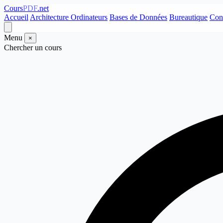
Cours
PDF
.net
Accueil
Architecture Ordinateurs
Bases de Données
Bureautique
Con
Menu
×
Chercher un cours