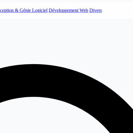
ception & Génie Logiciel
Développement Web
Divers