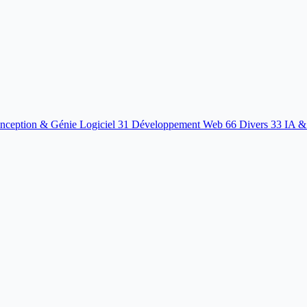
nception & Génie Logiciel
31
Développement Web
66
Divers
33
IA &