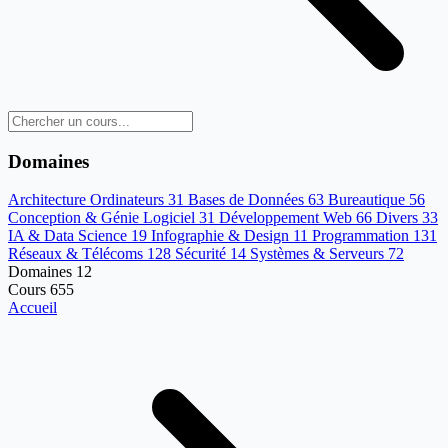
Domaines
Architecture Ordinateurs
31
Bases de Données
63
Bureautique
56
Conception & Génie Logiciel
31
Développement Web
66
Divers
33
IA & Data Science
19
Infographie & Design
11
Programmation
131
Réseaux & Télécoms
128
Sécurité
14
Systèmes & Serveurs
72
Domaines
12
Cours
655
Accueil