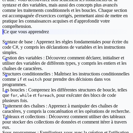
syntaxe et des variables, mais aussi des concepts plus avancés
comme les traitements conditionnels et les boucles. Chaque section
est accompagnée d'exercices corrigés, permettant ainsi de mettre en
pratique les connaissances acquises et d'approfondir votre
compréhension.
Ce que vous apprendrez
Syntaxe de base :
Apprenez les règles fondamentales pour écrire du
code C#, y compris les déclarations de variables et les instructions
simples.
Gestion des variables :
Découvrez comment déclarer, initialiser et
utiliser des variables de différents types, y compris les entiers et les
chaînes de caractères.
Structures conditionnelles :
Maîtrisez les instructions conditionnelles
comme
et
pour prendre des décisions dans vos
if
switch
programmes.
Les boucles :
Comprenez les différentes structures de boucle, telles
que
,
et
, pour exécuter des blocs de code
for
while
foreach
plusieurs fois.
Traitement des chaînes :
Apprenez à manipuler des chaînes de
caractères, y compris la concaténation et les opérations de recherche.
Tableaux et collections :
Découvrez comment utiliser des tableaux
pour stocker des collections de données et comment itérer à travers
eux.
Sous-programmes :
Familiarisez-vous avec la création et l'utilisation