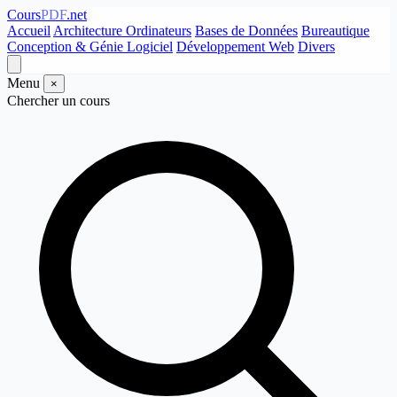
Cours
PDF
.net
Accueil
Architecture Ordinateurs
Bases de Données
Bureautique
Conception & Génie Logiciel
Développement Web
Divers
Menu
×
Chercher un cours