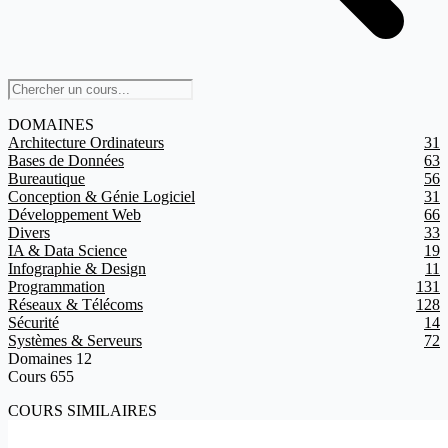
DOMAINES
Architecture Ordinateurs
31
Bases de Données
63
Bureautique
56
Conception & Génie Logiciel
31
Développement Web
66
Divers
33
IA & Data Science
19
Infographie & Design
11
Programmation
131
Réseaux & Télécoms
128
Sécurité
14
Systèmes & Serveurs
72
Domaines
12
Cours
655
COURS SIMILAIRES