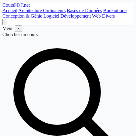
Cours
PDF
.net
Accueil
Architecture Ordinateurs
Bases de Données
Bureautique
Conception & Génie Logiciel
Développement Web
Divers
Menu
×
Chercher un cours