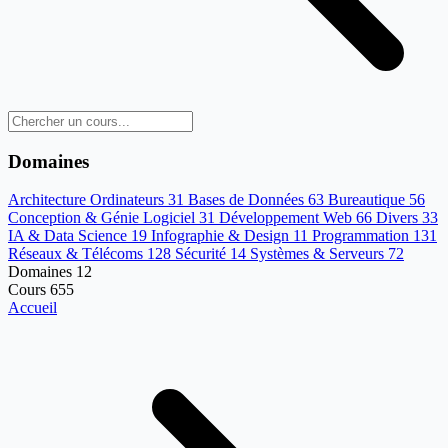
Domaines
Architecture Ordinateurs
31
Bases de Données
63
Bureautique
56
Conception & Génie Logiciel
31
Développement Web
66
Divers
33
IA & Data Science
19
Infographie & Design
11
Programmation
131
Réseaux & Télécoms
128
Sécurité
14
Systèmes & Serveurs
72
Domaines
12
Cours
655
Accueil