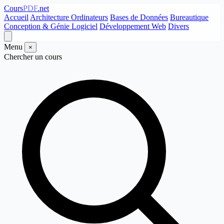
Cours
PDF
.net
Accueil
Architecture Ordinateurs
Bases de Données
Bureautique
Conception & Génie Logiciel
Développement Web
Divers
Menu
×
Chercher un cours