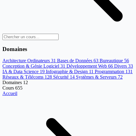
Domaines
Architecture Ordinateurs
31
Bases de Données
63
Bureautique
56
Conception & Génie Logiciel
31
Développement Web
66
Divers
33
IA & Data Science
19
Infographie & Design
11
Programmation
131
Réseaux & Télécoms
128
Sécurité
14
Systèmes & Serveurs
72
Domaines
12
Cours
655
Accueil