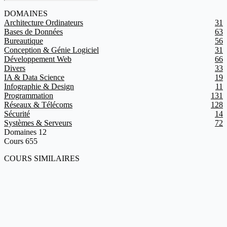
DOMAINES
Architecture Ordinateurs
31
Bases de Données
63
Bureautique
56
Conception & Génie Logiciel
31
Développement Web
66
Divers
33
IA & Data Science
19
Infographie & Design
11
Programmation
131
Réseaux & Télécoms
128
Sécurité
14
Systèmes & Serveurs
72
Domaines
12
Cours
655
COURS SIMILAIRES