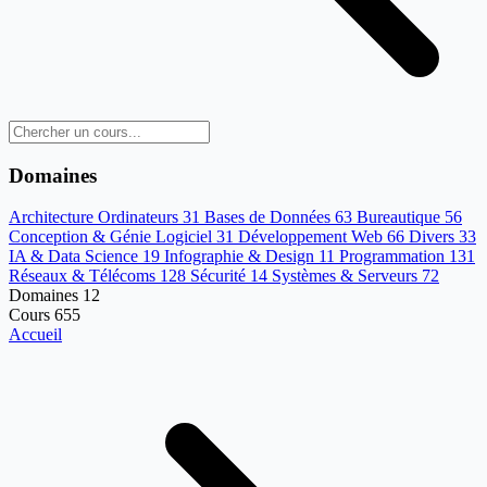
Domaines
Architecture Ordinateurs
31
Bases de Données
63
Bureautique
56
Conception & Génie Logiciel
31
Développement Web
66
Divers
33
IA & Data Science
19
Infographie & Design
11
Programmation
131
Réseaux & Télécoms
128
Sécurité
14
Systèmes & Serveurs
72
Domaines
12
Cours
655
Accueil