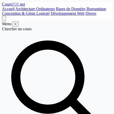
Cours
PDF
.net
Accueil
Architecture Ordinateurs
Bases de Données
Bureautique
Conception & Génie Logiciel
Développement Web
Divers
Menu
×
Chercher un cours